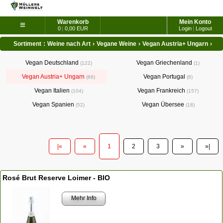
Warenkorb
Mein Konto
≡
0
|
0,00 EUR
Login
|
Logout
Sortiment
:
Weine nach Art
›
Vegane Weine
›
Vegan Austria+ Ungarn
›
Vegan Deutschland
Vegan Griechenland
122
1
Vegan Austria+ Ungarn
Vegan Portugal
66
8
Vegan Italien
Vegan Frankreich
104
157
Vegan Spanien
Vegan Übersee
52
18
|«
«
1
2
3
»
»|
Rosé Brut Reserve Loimer - BIO
Mehr Info