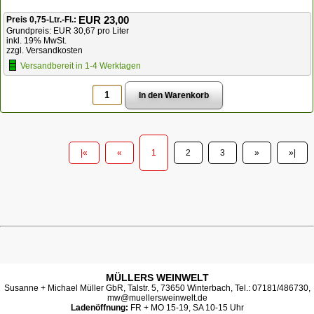
EUR 23,00
Preis 0,75-Ltr.-Fl.:
Grundpreis: EUR 30,67 pro Liter
inkl. 19% MwSt.
zzgl. Versandkosten
Versandbereit in 1-4 Werktagen
|«
«
1
2
3
»
»|
MÜLLERS WEINWELT
Susanne + Michael Müller GbR, Talstr. 5, 73650 Winterbach, Tel.: 07181/486730,
mw@muellersweinwelt.de
Ladenöffnung:
FR + MO 15-19, SA 10-15 Uhr