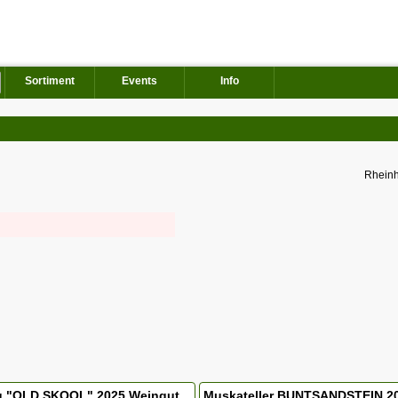
Sortiment
Events
Info
Rheinh
ng "OLD SKOOL" 2025 Weingut
Muskateller BUNTSANDSTEIN 2