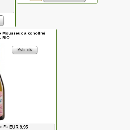
o Mousseux alkoholfrei
- BIO
Mehr Info
EUR 9,95
r.-Fl.: