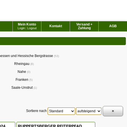
Mein Konto
Versand +
Kontakt
AGB
Zahlung
Login
|
Logout
essen und Hessische Bergstrasse
53
Rheingau
8
Nahe
0
Franken
5
Saale-Unstrut
1
Sortiere nach
024
RUPPERTSBERGER REITERPFAD