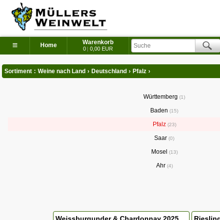
Warenkorb
≡
Home
0
|
0,00 EUR
Sortiment
:
Weine nach Land
›
Deutschland
›
Pfalz
›
Württemberg
1
Baden
15
Pfalz
23
Saar
0
Mosel
13
Ahr
4
Weissburgunder & Chardonnay 2025
Riesli