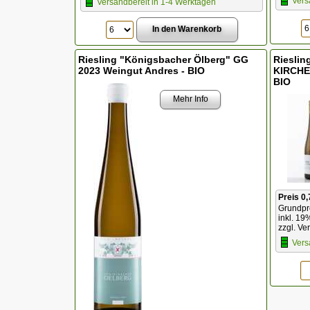
Vers
Versandbereit in 1-4 Werktagen
Riesling "Königsbacher Ölberg" GG
Riesli
2023 Weingut Andres - BIO
KIRCHE
BIO
Mehr Info
Preis 0,
Grundpre
inkl. 19
zzgl. Ve
Vers