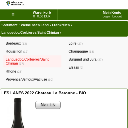
Warenkorb
Mein Konto
≡
0
|
0,00 EUR
Login
|
Logout
Sortiment
:
Weine nach Land
›
Frankreich
›
Languedoc/Corbieres/Saint Chinian
›
Bordeaux
Loire
13
27
Roussillon
Champagne
16
13
Languedoc/Corbieres/Saint
Burgund und Jura
37
Chinian
27
Elsass
9
Rhone
28
Provence/Ventoux/Vacluse
10
LES LANES 2022 Chateau La Baronne - BIO
Mehr Info