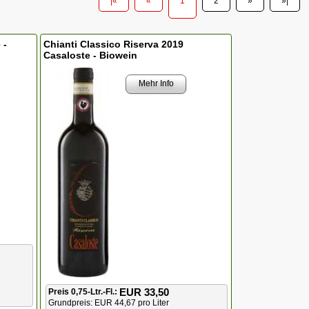
|«
«
1
2
»
»|
 -
Chianti Classico Riserva 2019
Casaloste - Biowein
Mehr Info
EUR 33,50
Preis 0,75-Ltr.-Fl.:
Grundpreis: EUR 44,67 pro Liter