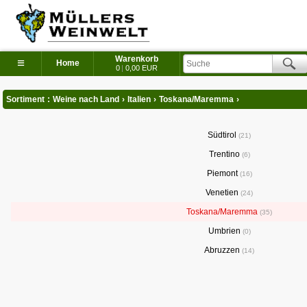
Warenkorb
≡
Home
0
|
0,00 EUR
Sortiment
:
Weine nach Land
›
Italien
›
Toskana/Maremma
›
Südtirol
21
Trentino
6
Piemont
16
Venetien
24
Toskana/Maremma
35
Umbrien
0
Abruzzen
14