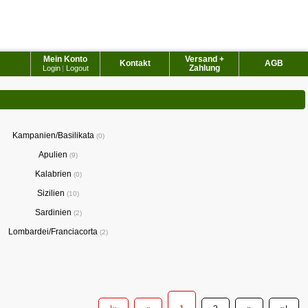
Mein Konto
Versand +
Kontakt
AGB
Zahlung
Login
|
Logout
Kampanien/Basilikata
0
Apulien
9
Kalabrien
0
Sizilien
10
Sardinien
2
Lombardei/Franciacorta
2