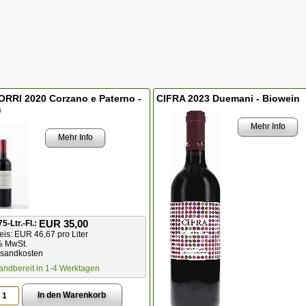
ORRI 2020 Corzano e Paterno -
CIFRA 2023 Duemani - Biowein
n
Mehr Info
Mehr Info
EUR 35,00
75-Ltr.-Fl.:
is: EUR 46,67 pro Liter
% MwSt.
rsandkosten
andbereit in 1-4 Werktagen