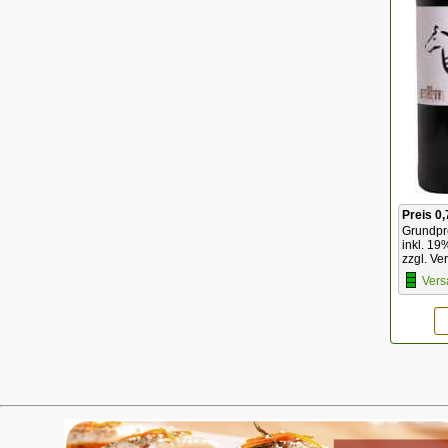
Preis 0,
Grundpre
inkl. 19
zzgl. Ve
Vers