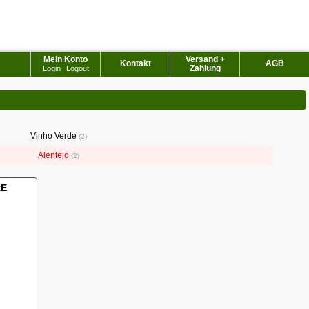
Mein Konto
Versand +
Kontakt
AGB
Zahlung
Login
|
Logout
Vinho Verde
2
Alentejo
2
RE