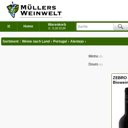
Warenkorb
≡
Home
0
|
0,00 EUR
Sortiment
:
Weine nach Land
›
Portugal
›
Alentejo
›
Minho
0
Douro
4
ZEBRO A
Biowei