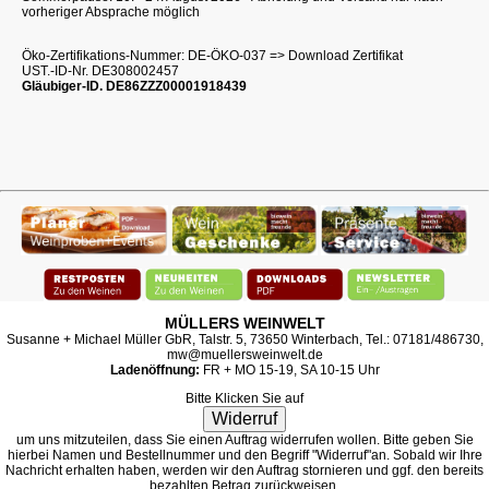
vorheriger Absprache möglich
Öko-Zertifikations-Nummer: DE-ÖKO-037
=> Download Zertifikat
UST.-ID-Nr. DE308002457
Gläubiger-ID. DE86ZZZ00001918439
MÜLLERS WEINWELT
Susanne + Michael Müller GbR, Talstr. 5, 73650 Winterbach, Tel.: 07181/486730,
mw@muellersweinwelt.de
Ladenöffnung:
FR + MO 15-19, SA 10-15 Uhr
Bitte Klicken Sie auf
Widerruf
um uns mitzuteilen, dass Sie einen Auftrag widerrufen wollen. Bitte geben Sie
hierbei Namen und Bestellnummer und den Begriff "Widerruf"an. Sobald wir Ihre
Nachricht erhalten haben, werden wir den Auftrag stornieren und ggf. den bereits
bezahlten Betrag zurückweisen.