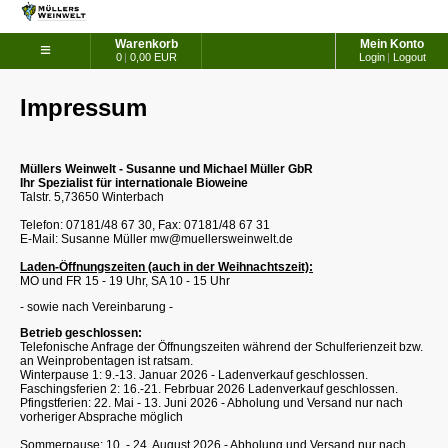
Warenkorb
Mein Konto
≡
0
|
0,00 EUR
Login
|
Logout
Impressum
Müllers Weinwelt - Susanne und Michael Müller GbR
Ihr Spezialist für internationale Bioweine
Talstr. 5,73650 Winterbach
Telefon: 07181/48 67 30, Fax: 07181/48 67 31
E-Mail: Susanne Müller
mw@muellersweinwelt.de
Laden-Öffnungszeiten (auch in der Weihnachtszeit):
MO und FR 15 - 19 Uhr, SA 10 - 15 Uhr
- sowie nach Vereinbarung -
Betrieb geschlossen:
Telefonische Anfrage der Öffnungszeiten während der Schulferienzeit bzw.
an Weinprobentagen ist ratsam.
Winterpause 1: 9.-13. Januar 2026 - Ladenverkauf geschlossen.
Faschingsferien 2: 16.-21. Febrbuar 2026 Ladenverkauf geschlossen.
Pfingstferien: 22. Mai - 13. Juni 2026 - Abholung und Versand nur nach
vorheriger Absprache möglich
Sommerpause: 10. - 24. August 2026 - Abholung und Versand nur nach