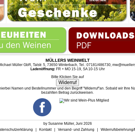
MÜLLERS WEINWELT
ichael Müller GbR, Talstr. 5, 73650 Winterbach, Tel.: 07181/486730,
mw@muellers
Ladenöffnung:
FR + MO 15-19, SA 10-15 Uhr
Bitte Klicken Sie auf
Widerruf
 hierbei Namen und Bestellnummer und den Begriff "Widerruf"an. Sobald wir Ihre Na
bezahlten Betrag zurückweisen.
by Susanne Müller, Juni 2026
atenschutzerklärung
|
Kontakt
|
Versand- und Zahlung
|
Widerrufsbelehrung/