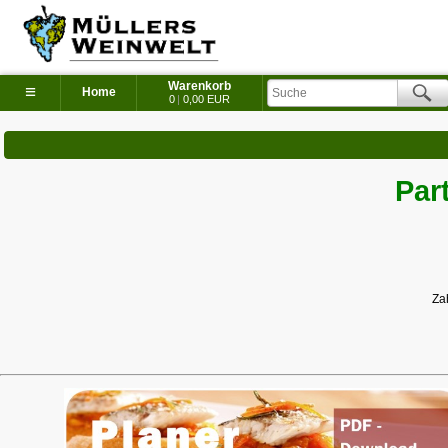
Warenkorb
≡
Home
0
|
0,00 EUR
Par
Za