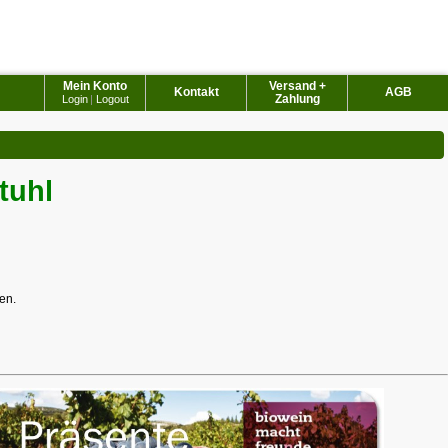
Mein Konto
Versand +
Kontakt
AGB
Zahlung
Login
|
Logout
tuhl
en.