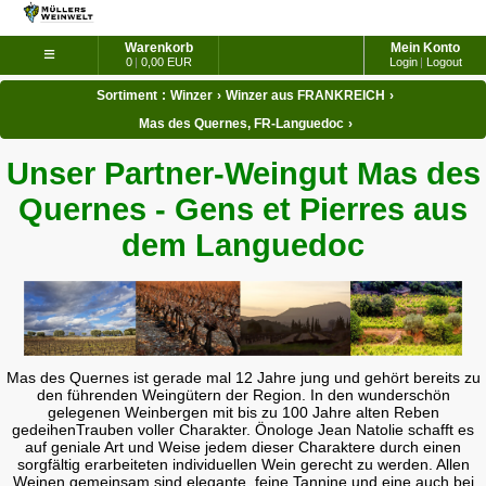
Warenkorb
Mein Konto
≡
0
|
0,00 EUR
Login
|
Logout
Sortiment
:
Winzer
›
Winzer aus FRANKREICH
›
Mas des Quernes, FR-Languedoc
›
Unser Partner-Weingut Mas des
Quernes - Gens et Pierres aus
dem Languedoc
Mas des Quernes ist gerade mal 12 Jahre jung und gehört bereits zu
den führenden Weingütern der Region. In den wunderschön
gelegenen Weinbergen mit bis zu 100 Jahre alten Reben
gedeihenTrauben voller Charakter. Önologe Jean Natolie schafft es
auf geniale Art und Weise jedem dieser Charaktere durch einen
sorgfältig erarbeiteten individuellen Wein gerecht zu werden. Allen
Weinen gemeinsam sind elegante, feine Tannine und eine auch bei