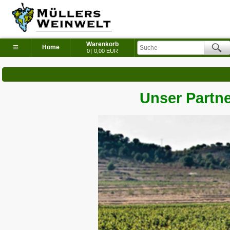
Warenkorb
≡
Home
0
|
0,00 EUR
Unser Partne