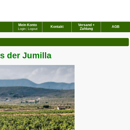
Mein Konto
Versand +
Kontakt
AGB
Zahlung
Login
|
Logout
s der Jumilla